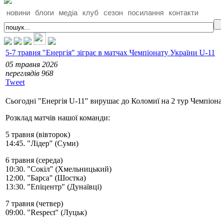
новини
блоги
медіа
клуб
сезон
посилання
контакти
5-7 травня "Енергія" зіграє в матчах Чемпіонату України U-11
05 травня 2026
переглядiв 968
Tweet
Сьогодні "Енергія U-11" вирушає до Коломиї на 2 тур Чемпіона
Розклад матчів нашої команди:
5 травня (вівторок)
14:45. "Лідер" (Суми)
6 травня (середа)
10:30. "Сокіл" (Хмельницький)
12:00. "Барса" (Шостка)
13:30. "Епіцентр" (Дунаївці)
7 травня (четвер)
09:00. "Respect" (Луцьк)